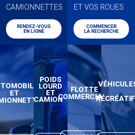
CAMIONNETTES
ET VOS ROUES
RENDEZ-VOUS
COMMENCER
EN LIGNE
LA RECHERCHE
POIDS
VÉHICULE
UTOMOBILES
LOURD
FLOTTE
ET
ET
COMMERCIALE
RÉCRÉATI
CAMION
MIONNETTES