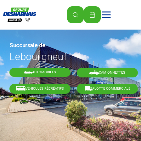
Succursale de
Lebourgneuf
AUTOMOBILES
CAMIONNETTES
VÉHICULES RÉCRÉATIFS
FLOTTE COMMERCIALE