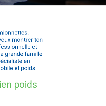
mionnettes,
 veux montrer ton
fessionnelle et
la grande famille
écialiste en
obile et poids
ien poids