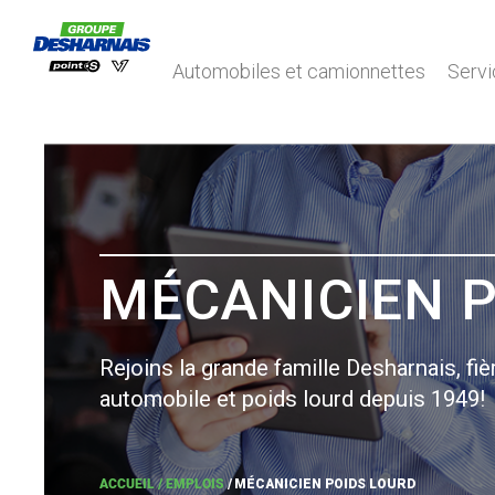
Automobiles et camionnettes
Servi
MÉCANICIEN P
Rejoins la grande famille Desharnais, fi
automobile et poids lourd depuis 1949!
ACCUEIL /
EMPLOIS
/
MÉCANICIEN POIDS LOURD