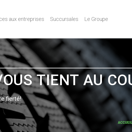
ces aux entreprises
Succursales
Le Groupe
VOUS TIENT AU C
re fierté!
ACCUEI